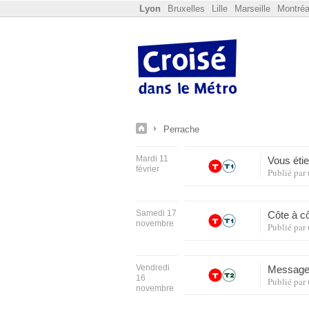
Lyon
Bruxelles
Lille
Marseille
Montréa
Perrache
Mardi 11
Vous éti
février
Publié par
Samedi 17
Côte à c
novembre
Publié par
Vendredi
Message 
16
Publié par
novembre